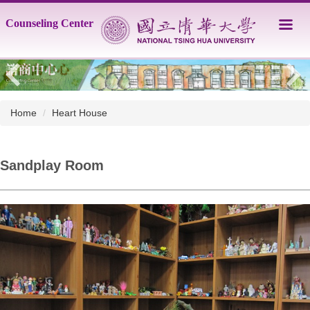
Jump
Counseling Center
to
the
main
content
block
Home
Heart House
Sandplay Room